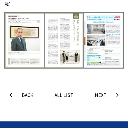
載）。
BACK
ALL LIST
NEXT